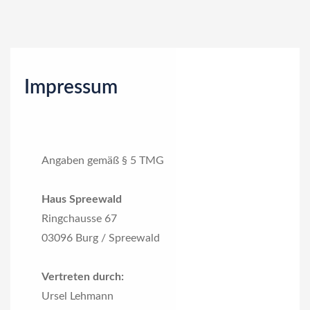
a
t
i
o
Impressum
n
Angaben gemäß § 5 TMG
Haus Spreewald
Ringchausse 67
03096 Burg / Spreewald
Vertreten durch:
Ursel Lehmann